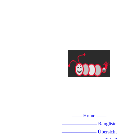
—— Home ——
——————— Rangliste
——————— Übersicht